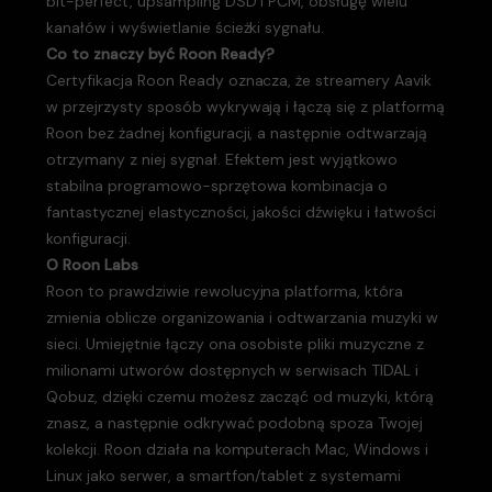
bit-perfect, upsampling DSD i PCM, obsługę wielu
kanałów i wyświetlanie ścieżki sygnału.
Co to znaczy być Roon Ready?
Certyfikacja Roon Ready oznacza, że streamery Aavik
w przejrzysty sposób wykrywają i łączą się z platformą
Roon bez żadnej konfiguracji, a następnie odtwarzają
otrzymany z niej sygnał. Efektem jest wyjątkowo
stabilna programowo-sprzętowa kombinacja o
fantastycznej elastyczności, jakości dźwięku i łatwości
konfiguracji.
O Roon Labs
Roon to prawdziwie rewolucyjna platforma, która
zmienia oblicze organizowania i odtwarzania muzyki w
sieci. Umiejętnie łączy ona osobiste pliki muzyczne z
milionami utworów dostępnych w serwisach TIDAL i
Qobuz, dzięki czemu możesz zacząć od muzyki, którą
znasz, a następnie odkrywać podobną spoza Twojej
kolekcji. Roon działa na komputerach Mac, Windows i
Linux jako serwer, a smartfon/tablet z systemami