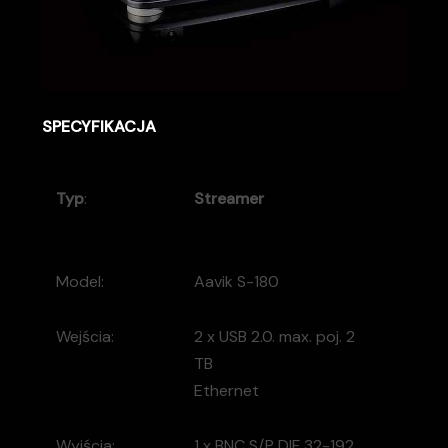
SPECYFIKACJA
Typ
:
Streamer
Model:
Aavik S-180
Wejścia:
2 x USB 2.0. m
ax. poj. 2
TB
Ethernet
Wyjścia:
1 x BNC S/P DIF 32-192