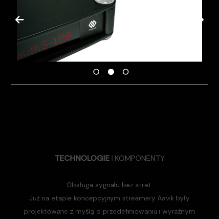
TECHNOLOGIE
I KOMPONENTY
Obsługa sygnału bez strat.
Już na etapie koncepcyjnym streamery Aavik były
projektowane z myślą o przedefiniowaniu i wyraźnym