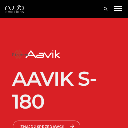
Streamer
AAVIK S-
180
ZNAJDŹ SPRZEDAWCĘ