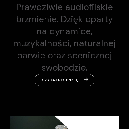
Prawdziwie audiofilskie
brzmienie. Dzięk oparty
na dynamice,
muzykalności, naturalnej
barwie oraz scenicznej
swobodzie.
CZYTAJ RECENZJĘ