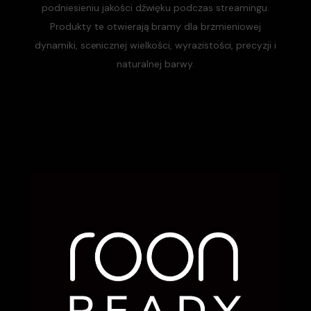
podniesieniu jakości dźwięku podczas streamingu.
Produkty te otwierają bramy dla brzmieniowej
dynamiki, scenicznej wielkości, wyrazistości, precyzji i
naturalnej barwy.