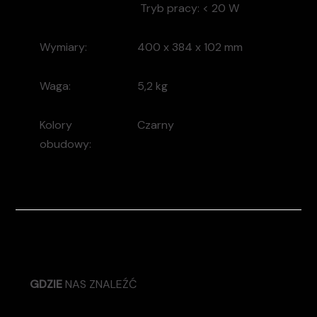
Tryb pracy:
< 20 W
Wymiary:
400 x 384 x 102 mm
Waga:
5,2 kg
Kolory
Czarny
obudowy:
GDZIE
NAS ZNALEŹĆ