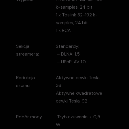
k-samples, 24 bit
1 x Toslink 32-192 k-
samples, 24 bit
1 x RCA
Sekcja
Standardy:
streamera:
– DLNA:
1.5
– UPnP:
AV 1.0
Redukcja
Aktywne cewki Tesla:
szumu:
36
Aktywne kwadratowe
cewki Tesla: 9
2
Pobór mocy
Tryb czuwania:
< 0,5
W