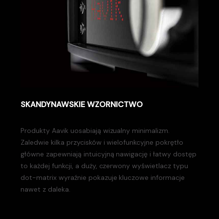
SKANDYNAWSKIE WZORNICTWO
Produkty Aavik uosabiają wizualny minimalizm.
Zaledwie kilka przycisków i wielofunkcyjne pokrętło
główne zapewniają intuicyjną nawigację i łatwy dostęp
to każdej funkcji, a duży, czerwony wyświetlacz typu
dot-matrix wyraźnie pokazuje kluczowe informacje
nawet z daleka.