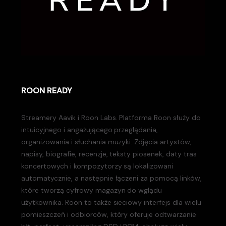
ROON READY
Streamery Aavik i Roon Labs. Platforma Roon służy do
intuicyjnego i angażującego przeglądania,
organizowania i słuchania muzyki. Zdjęcia artystów,
napisy, biografie, recenzje, teksty piosenek, daty tras
koncertowych i kompozytorzy są lokalizowani
automatycznie, a następnie łączeni za pomocą linków,
które tworzą cyfrowy magazyn do wglądu
użytkownika. Roon to także sieciowy interfejs dla wielu
pomieszczeń i odbiorców, który oferuje odtwarzanie