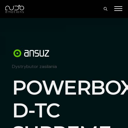
Dystrybutor zasilania
POWERBO
D-TC