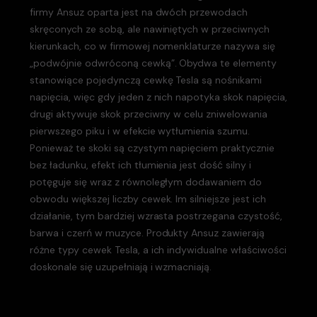
firmy Ansuz oparta jest na dwóch przewodach
skręconych ze sobą, ale nawiniętych w przeciwnych
kierunkach, co w firmowej nomenklaturze nazywa się
„podwójnie odwróconą cewką”. Obydwa te elementy
stanowiące pojedynczą cewkę Tesla są nośnikami
napięcia, więc gdy jeden z nich napotyka skok napięcia,
drugi aktywuje skok przeciwny w celu zniwelowania
pierwszego piku i w efekcie wytłumienia szumu.
Ponieważ te skoki są czystym napięciem praktycznie
bez ładunku, efekt ich tłumienia jest dość silny i
potęguje się wraz z równoległym dodawaniem do
obwodu większej liczby cewek. Im silniejsze jest ich
działanie, tym bardziej wzrasta postrzegana czystość,
barwa i czerń w muzyce. Produkty Ansuz zawierają
różne typy cewek Tesla, a ich indywidualne właściwości
doskonale się uzupełniają i wzmacniają.