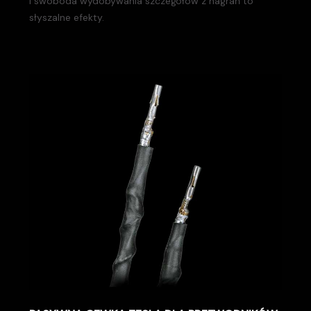
i swoboda wydobywania szczegółów z nagrań to
słyszalne efekty.