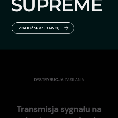
SUPREME
ZNAJDŹ SPRZEDAWCĘ
DYSTRYBUCJA
ZASILANIA
Transmisja sygnału na