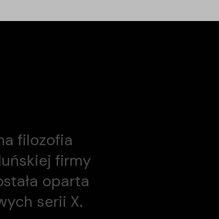
a filozofia
uńskiej firmy
ostała oparta
ych serii X.