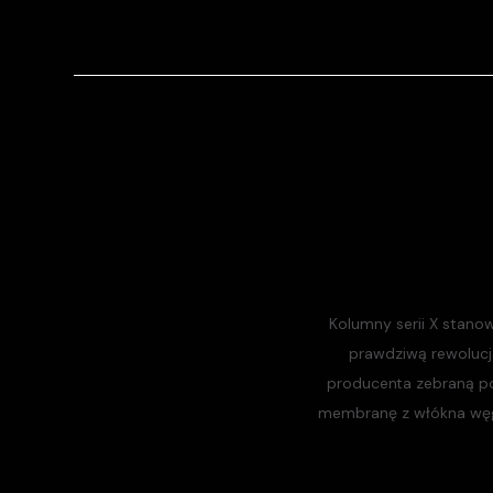
Kolumny serii X stano
prawdziwą rewolucj
producenta zebraną po
membranę z włókna węg