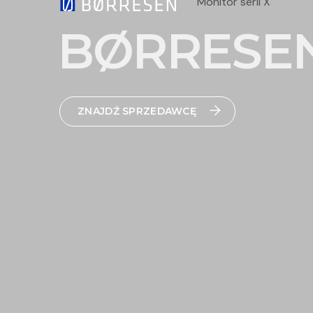
Monitor serii X
BØRRESEN
ZNAJDŹ SPRZEDAWCĘ