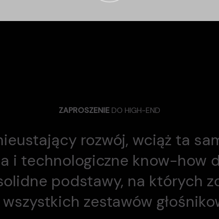
ZAPROSZENIE
DO HIGH-END
nieustający rozwój, wciąż ta sam
a i technologiczne know-how d
solidne podstawy, na których z
 wszystkich zestawów głośnikow