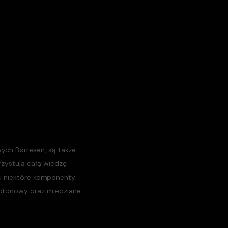
ych Børresen, są także
zystują całą wiedzę
u niektóre komponenty:
otonowy oraz miedziane