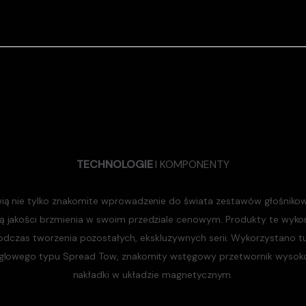
TECHNOLOGIE
I KOMPONENTY
wią nie tylko znakomite wprowadzenie do świata zestawów głośnikow
ą jakości brzmienia w swoim przedziale cenowym. Produkty te wykor
dczas tworzenia pozostałych, ekskluzywnych serii. Wykorzystano t
lowego typu Spread Tow, znakomity wstęgowy przetwornik wysok
nakładki w układzie magnetycznym.