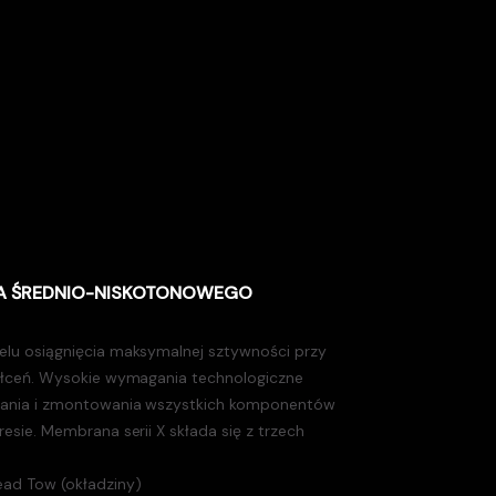
A ŚREDNIO-NISKOTONOWEGO
u osiągnięcia maksymalnej sztywności przy
łceń. Wysokie wymagania technologiczne
ania i zmontowania wszystkich komponentów
sie. Membrana serii X składa się z trzech
ad Tow (okładziny)