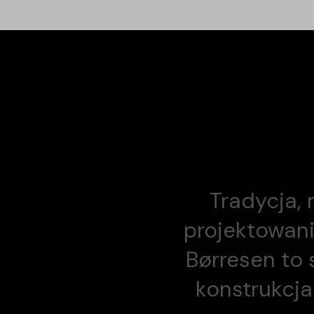
Tradycja, 
projektowani
Børresen to 
konstrukcja