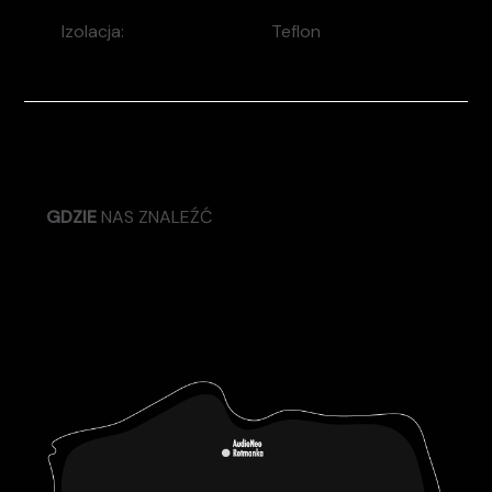
Izolacja:
Teflon
GDZIE
NAS ZNALEŹĆ