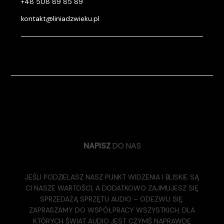
+48 508 89 85 89
kontakt@liniadzwieku.pl
NAPISZ
DO NAS
JEŚLI PODZIELASZ NASZ PUNKT WIDZENIA I BLISKIE SĄ
CI NASZE WARTOŚCI, A DODATKOWO ZAJMUJESZ SIĘ
SPRZEDAŻĄ SPRZĘTU AUDIO – ODEZWIJ SIĘ.
ZAPRASZAMY DO WSPÓŁPRACY WSZYSTKICH, DLA
KTÓRYCH ŚWIAT AUDIO JEST CZYMŚ NAPRAWDĘ