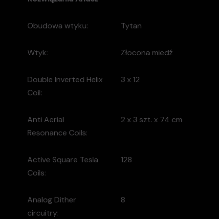
Obudowa wtyku:
Tytan
Wtyk:
Złocona miedź
Double Inverted Helix
3 x 12
Coil:
Anti Aerial
2 x 3 szt. x 74 cm
Resonance Coils:
Active Square Tesla
128
Coils:
Analog Dither
8
circuitry: