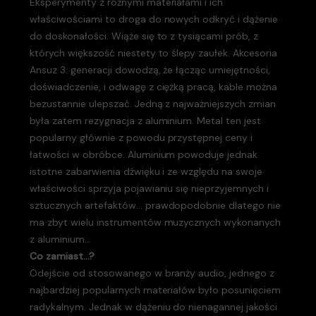
Eksperymenty z różnymi materiałami i ich
właściwościami to droga do nowych odkryć i dążenie
do doskonałości. Wiąże się to z tysiącami prób, z
których większość niestety to ślepy zaułek. Akcesoria
Ansuz 3. generacji dowodzą, że łącząc umiejętności,
doświadczenie, i odwagę z ciężką pracą, kable można
bezustannie ulepszać. Jedną z najważniejszych zmian
była zatem rezygnacja z aluminium. Metal ten jest
popularny głównie z powodu przystępnej ceny i
łatwości w obróbce. Aluminium powoduje jednak
istotne zabarwienia dźwięku i ze względu na swoje
właściwości sprzyja pojawianiu się nieprzyjemnych i
sztucznych artefaktów… prawdopodobnie dlatego nie
ma zbyt wielu instrumentów muzycznych wykonanych
z aluminium…
Co zamiast…?
Odejście od stosowanego w branży audio, jednego z
najbardziej popularnych materiałów było posunięciem
radykalnym. Jednak w dążeniu do nienagannej jakości