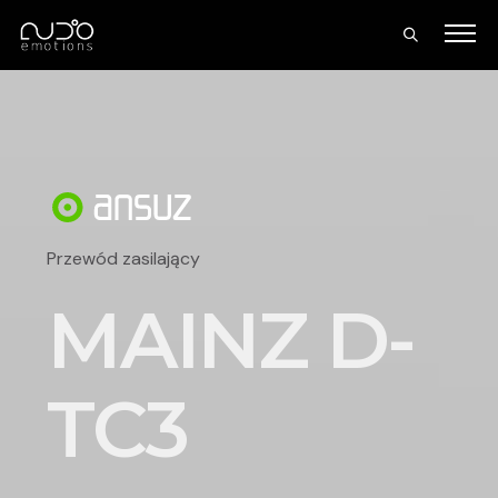
Przewód zasilający
MAINZ D-
TC3