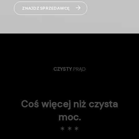
ZNAJDŹ SPRZEDAWCĘ
CZYSTY
PRĄD
Coś więcej niż czysta
moc.
* * *