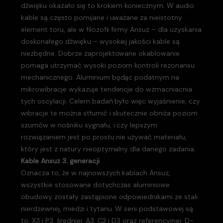
dźwięku okazało się to krokiem koniecznym. W audio
kable są często pomijane i uważane za nieistotny
element toru, ale w filozofii firmy Ansuz – dla uzyskania
doskonałego dźwięku – wysokiej jakości kable są
niezbędne. Dobrze zaprojektowane okablowanie
pomaga utrzymać wysoki poziom kontroli rezonansu
mechanicznego. Aluminium będąc podatnym na
mikrowibracje wykazuje tendencje do wzmacniacnia
tych oscylacji. Celem badań było więc wyjaśnienie, czy
wibracje te można stłumić i skutecznie obniża poziom
szumów w nośniku sygnału, i czy lepszym
rozwiązaniem jest po prostu nie używać materiału,
który jest z natury nieoptymalny dla danego zadania.
Kable Ansuz 3. generacji
Oznacza to, że w najnowszych kablach Ansuz,
wszystkie stosowane dotychczas aluminiowe
obudowy zostały zastąpione odpowiednikami ze stali
nierdzewnej, miedzi i tytanu. W serii podstawowej są
to: X3 i P3, średniej: A3, C3 i D3 oraz referencyjnej: D-