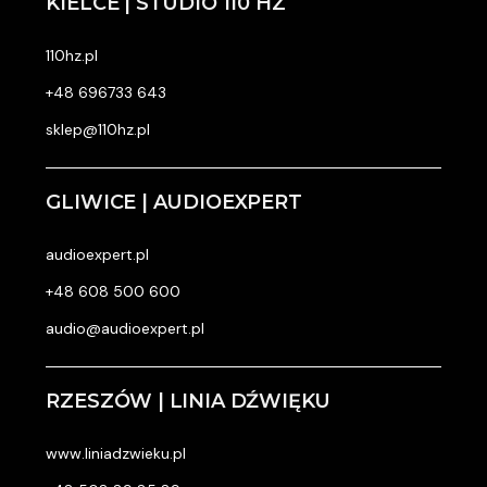
KIELCE | STUDIO 110 HZ
110hz.pl
+48 696733 643
sklep@110hz.pl
GLIWICE | AUDIOEXPERT
audioexpert.pl
+48 608 500 600
audio@audioexpert.pl
RZESZÓW | LINIA DŹWIĘKU
www.liniadzwieku.pl