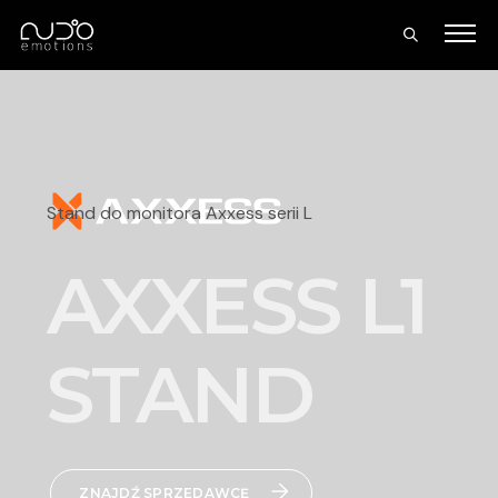
Stand do monitora Axxess serii L
AXXESS L1
STAND
ZNAJDŹ SPRZEDAWCĘ