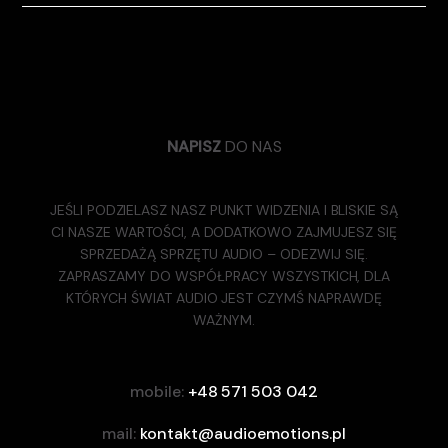
NAPISZ
DO NAS
JEŚLI PODZIELASZ NASZ PUNKT WIDZENIA I BLISKIE SĄ
CI NASZE WARTOŚCI, A DODATKOWO ZAJMUJESZ SIĘ
SPRZEDAŻĄ SPRZĘTU AUDIO – ODEZWIJ SIĘ.
ZAPRASZAMY DO WSPÓŁPRACY WSZYSTKICH, DLA
KTÓRYCH ŚWIAT AUDIO JEST CZYMŚ NAPRAWDĘ
WAŻNYM.
mobile:
+48 571 503 042
mail:
kontakt@audioemotions.pl