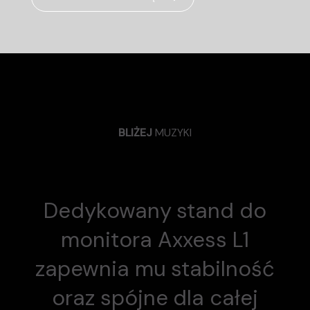
BLIŻEJ
MUZYKI
Dedykowany stand do
monitora Axxess L1
zapewnia mu stabilność
oraz spójne dla całej