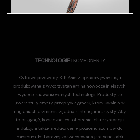
TECHNOLOGIE
I KOMPONENTY
Cyfrowe przewody XLR Ansuz opracowywane są i
produkowane z wykorzystaniem najnowocześniejszych,
wysoce zaawansowanych technologii. Produkty te
gwarantują czysty przepływ sygnału, który uwalnia w
nagraniach brzmienie zgodne z intencjami artysty. Aby
to osiągnąć, konieczne jest obniżenie ich rezystancji i
indukcji, a także zredukowanie poziomu szumów do
minimum. Im bardziej zaawansowana jest seria kabli