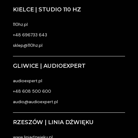
KIELCE | STUDIO 110 HZ
110hz.pl
+48 696733 643
sklep@110hz.pl
GLIWICE | AUDIOEXPERT
audioexpert.pl
+48 608 500 600
audio@audioexpert.pl
RZESZÓW | LINIA DŹWIĘKU
www.liniadzwieku.pl