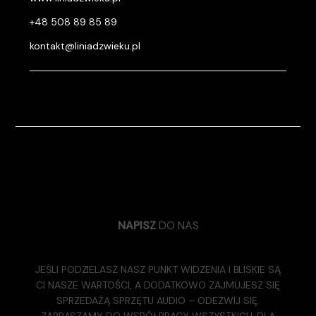
+48 508 89 85 89
kontakt@liniadzwieku.pl
NAPISZ
DO NAS
JEŚLI PODZIELASZ NASZ PUNKT WIDZENIA I BLISKIE SĄ
CI NASZE WARTOŚCI, A DODATKOWO ZAJMUJESZ SIĘ
SPRZEDAŻĄ SPRZĘTU AUDIO – ODEZWIJ SIĘ.