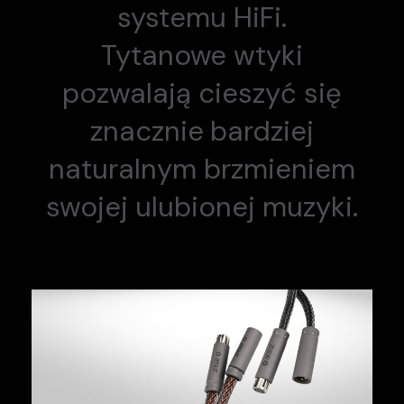
systemu HiFi.
Tytanowe wtyki
pozwalają cieszyć się
znacznie bardziej
naturalnym brzmieniem
swojej ulubionej muzyki.