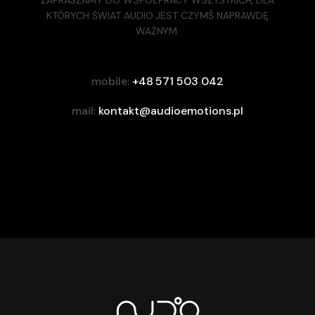
ZAPRASZAMY DO WSPÓŁPRACY WSZYSTKICH, DLA
KTÓRYCH ŚWIAT AUDIO JEST CZYMŚ NAPRAWDĘ
WAŻNYM.
mobile:
+48 571 503 042
mail:
kontakt@audioemotions.pl