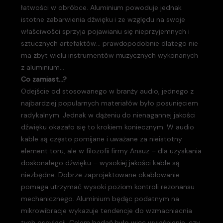
łatwości w obróbce. Aluminium powoduje jednak
istotne zabarwienia dźwięku i ze względu na swoje
właściwości sprzyja pojawianiu się nieprzyjemnych i
sztucznych artefaktów… prawdopodobnie dlatego nie
ma zbyt wielu instrumentów muzycznych wykonanych
z aluminium…
Co zamiast…?
Odejście od stosowanego w branży audio, jednego z
najbardziej popularnych materiałów było posunięciem
radykalnym. Jednak w dążeniu do nienagannej jakości
dźwięku okazało się to krokiem koniecznym. W audio
kable są często pomijane i uważane za nieistotny
element toru, ale w filozofii firmy Ansuz – dla uzyskania
doskonałego dźwięku – wysokiej jakości kable są
niezbędne. Dobrze zaprojektowane okablowanie
pomaga utrzymać wysoki poziom kontroli rezonansu
mechanicznego. Aluminium będąc podatnym na
mikrowibracje wykazuje tendencje do wzmacniacnia
tych oscylacji. Celem badań było więc wyjaśnienie, czy