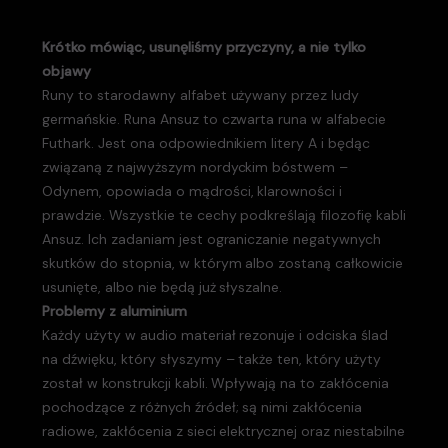
Krótko mówiąc, usunęliśmy przyczyny, a nie tylko
objawy
Runy to starodawny alfabet używany przez ludy
germańskie. Runa Ansuz to czwarta runa w alfabecie
Futhark. Jest ona odpowiednikiem litery A i będąc
związaną z najwyższym nordyckim bóstwem –
Odynem, opowiada o mądrości, klarowności i
prawdzie. Wszystkie te cechy podkreślają filozofię kabli
Ansuz. Ich zadaniam jest ograniczanie negatywnych
skutków do stopnia, w którym albo zostaną całkowicie
usunięte, albo nie będą już słyszalne.
Problemy z aluminium
Każdy użyty w audio materiał rezonuje i odciska ślad
na dźwięku, który słyszymy – także ten, który użyty
został w konstrukcji kabli. Wpływają na to zakłócenia
pochodzące z różnych źródeł; są nimi zakłócenia
radiowe, zakłócenia z sieci elektrycznej oraz niestabilne