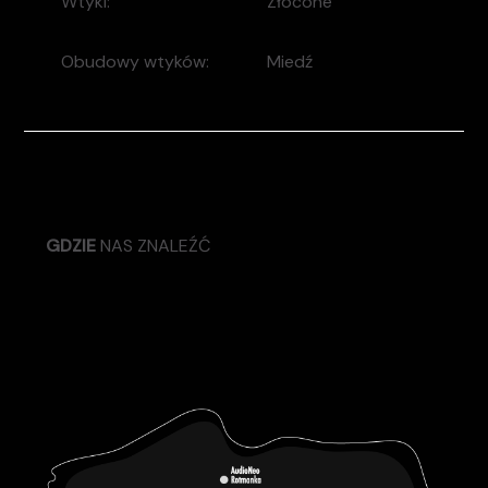
Wtyki:
Złocone
Obudowy wtyków:
Miedź
GDZIE
NAS ZNALEŹĆ