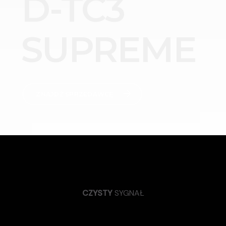
D-TC3
SUPREME
ZNAJDŹ SPRZEDAWCĘ
CZYSTY
SYGNAŁ