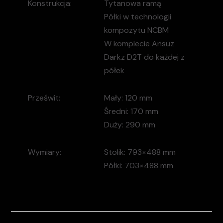
Konstrukcja:
Tytanowa ramą
Półki w technologii
kompozytu NCBM
W komplecie Ansuz
Darkz D2T do każdej z
półek
Prześwit:
Mały:
120 mm
Średni:
170 mm
Duży:
290 mm
Wymiary:
Stolik: 793×488 mm
Półki: 703×488 mm