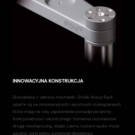
INNOWACYJNA KONSTRUKCJA
Ekstraklasa z zakresu mechaniki. Stoliki Ansuz Rack
oparte są na innowacyjnych i sprytnych rozwiązaniach,
które mają na celu zapewnienie ponadprzeciętnej
funkcjonalności i skutecznego tłumienia rezonansów
drogą mechaniczną, dzięki czemu system audio może
uwolnić swój pełny potencjał dźwiękowy.