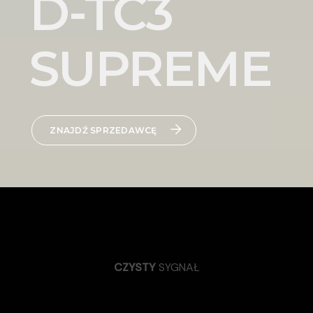
D-TC3
SUPREME
ZNAJDŹ SPRZEDAWCĘ
CZYSTY
SYGNAŁ