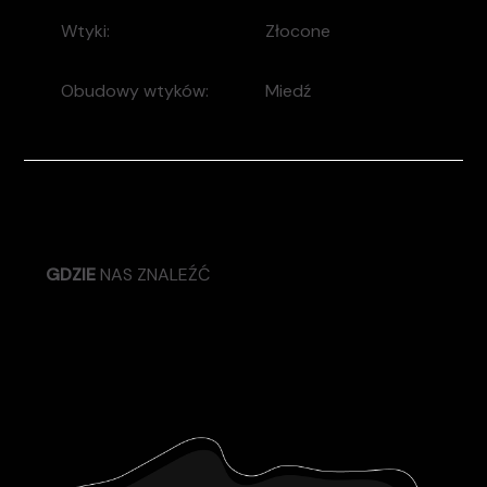
Wtyki:
Złocone
Obudowy wtyków:
Miedź
GDZIE
NAS ZNALEŹĆ