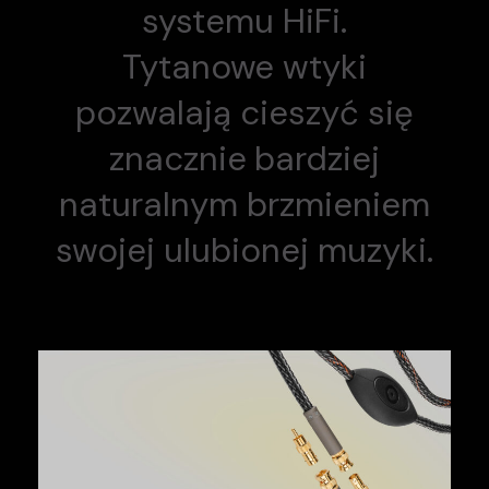
systemu HiFi.
Tytanowe wtyki
pozwalają cieszyć się
znacznie bardziej
naturalnym brzmieniem
swojej ulubionej muzyki.