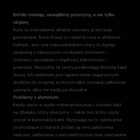
Krótko mówiąc, usunęliśmy przyczyny, a nie tylko
objawy
Runy to starodawny alfabet używany przez ludy
germańskie. Runa Ansuz to czwarta runa w alfabecie
Futhark. Jest ona odpowiednikiem litery A i będąc
związaną z najwyższym nordyckim bóstwem –
Odynem, opowiada o mądrości, klarowności i
prawdzie. Wszystkie te cechy podkreślają filozofię kabli
Ansuz. Ich zadaniam jest ograniczanie negatywnych
skutków do stopnia, w którym albo zostaną całkowicie
usunięte, albo nie będą już słyszalne.
Problemy z aluminium
Każdy użyty w audio materiał rezonuje i odciska ślad
na dźwięku, który słyszymy – także ten, który użyty
został w konstrukcji kabli. Wpływają na to zakłócenia
pochodzące z różnych źródeł; są nimi zakłócenia
radiowe, zakłócenia z sieci elektrycznej oraz niestabilne