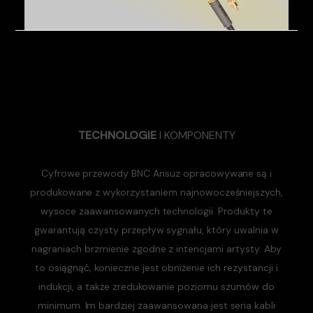
TECHNOLOGIE
I KOMPONENTY
Cyfrowe przewody BNC Ansuz opracowywane są i
produkowane z wykorzystaniem najnowocześniejszych,
wysoce zaawansowanych technologii. Produkty te
gwarantują czysty przepływ sygnału, który uwalnia w
nagraniach brzmienie zgodne z intencjami artysty. Aby
to osiągnąć, konieczne jest obniżenie ich rezystancji i
indukcji, a także zredukowanie poziomu szumów do
minimum. Im bardziej zaawansowana jest seria kabli