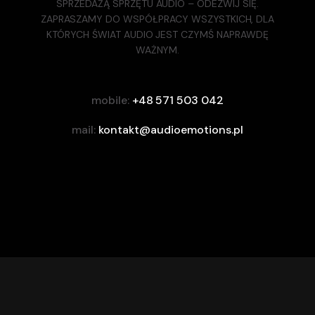
SPRZEDAŻĄ SPRZĘTU AUDIO – ODEZWIJ SIĘ.
ZAPRASZAMY DO WSPÓŁPRACY WSZYSTKICH, DLA
KTÓRYCH ŚWIAT AUDIO JEST CZYMŚ NAPRAWDĘ
WAŻNYM.
mobile:
+48 571 503 042
mail:
kontakt@audioemotions.pl