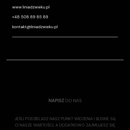
www.liniadzwieku.pl
+48 508 89 85 89
kontakt@liniadzwieku.pl
NAPISZ
DO NAS
JEŚLI PODZIELASZ NASZ PUNKT WIDZENIA I BLISKIE SĄ
CI NASZE WARTOŚCI, A DODATKOWO ZAJMUJESZ SIĘ