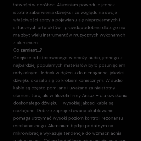
łatwości w obróbce. Aluminium powoduje jednak
istotne zabarwienia dźwięku i ze względu na swoje
właściwości sprzyja pojawianiu się nieprzyjemnych i
sztucznych artefaktów… prawdopodobnie dlatego nie
ma zbyt wielu instrumentów muzycznych wykonanych
z aluminium…
Co zamiast…?
Odejście od stosowanego w branży audio, jednego z
najbardziej popularnych materiałów było posunięciem
radykalnym. Jednak w dążeniu do nienagannej jakości
dźwięku okazało się to krokiem koniecznym. W audio
kable są często pomijane i uważane za nieistotny
element toru, ale w filozofii firmy Ansuz – dla uzyskania
doskonałego dźwięku – wysokiej jakości kable są
niezbędne. Dobrze zaprojektowane okablowanie
pomaga utrzymać wysoki poziom kontroli rezonansu
mechanicznego. Aluminium będąc podatnym na
mikrowibracje wykazuje tendencje do wzmacniacnia
tych oscylacji. Celem badań było więc wyjaśnienie, czy