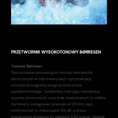
PRZETWORNIK WYSOKOTONOWY BØRRESEN
Tweeter Børresen.
Zastosowano innowacyjne metody elementów
skończonych w celu linearyzacji i optymalizacji
strumienia magnetycznego przetwornika
wysokotonowego. Swobodny ruch jego membrany,
wysoka skuteczność oraz brak zniekształceń to efekty.
Zamknięty wstęgowiec pracuje od 2,5 kHz, jego
efektywność to imponujące 94 dB, a masa
powierzchni drgającej to zaledwie 0,01 grama. Głośnik