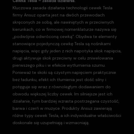
Cewka Tesla – zasada działania.
Kluczowa zasada działania technologii cewek Tesla
firmy Ansuz oparta jest na dwóch przewodach
skręconych ze sobą, ale nawiniętych w przeciwnych
kierunkach, co w firmowej nomenklaturze nazywa się
„podwójnie odwróconą cewką”. Obydwa te elementy
stanowiące pojedynczą cewkę Tesla są nośnikami
napięcia, więc gdy jeden z nich napotyka skok napięcia,
drugi aktywuje skok przeciwny w celu zniwelowania
pierwszego piku i w efekcie wytłumienia szumu.
Ponieważ te skoki są czystym napięciem praktycznie
bez ładunku, efekt ich tłumienia jest dość silny i
potęguje się wraz z równoległym dodawaniem do
obwodu większej liczby cewek. Im silniejsze jest ich
działanie, tym bardziej wzrasta postrzegana czystość,
barwa i czerń w muzyce. Produkty Ansuz zawierają
różne typy cewek Tesla, a ich indywidualne właściwości
doskonale się uzupełniają i wzmacniają.