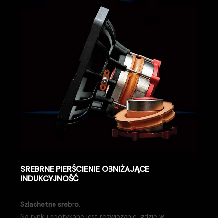
SREBRNE PIERŚCIENIE OBNIŻAJĄCE
INDUKCYJNOŚĆ
Szlachetne srebro.
Na rynku spotykane jest rozwiązanie, gdzie w