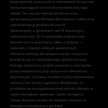
bezpowrotnie utraconych w rezonansach kosza oraz
niewystarczającej sztywności mechanicznej tego
układu. Ten obszar również został na nowo
opracowany przez Michaela Borresena w trakcie prac
nad konstrukcją głośnika do serii M.
Zastosowany w głośnikach serii M rewolucyjny,
cyrkonowy kosz 3D to prawdziwy majstersztyk.
Element ten to kosztowny odlew z cyrkonu —
materiału o bardzo dobrych parametrach
tłumienia wibracji, ale zarazem bardzo sztywnym.
Kształt kosza to skomplikowany układ kratownic,
którego ostateczny projekt powstał po serii badań
przeprowadzonych przy użyciu teorii elementów
skończonych. Uzyskany rezultat to kosz ekstremalnie
sztywny, bez swojej 'sygnatury dźwiękowej’ co
przekłada się na wyjątkową przejrzystość dźwięku w
całym słyszalnym spektrum. Żaden szczegół z
Twojej ulubionej muzyki nie zostanie utracony w
układzie mechanicznym głośnika!