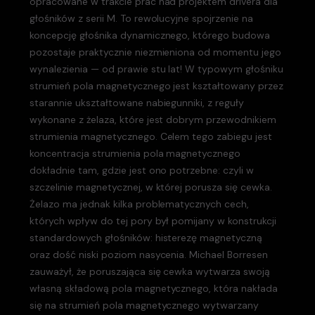
opracowane w trakcie prac nad projektem drivera dla
głośników z serii M. To rewolucyjne spojrzenie na
koncepcję głośnika dynamicznego, którego budowa
pozostaje praktycznie niezmieniona od momentu jego
wynalezienia — od prawie stu lat! W typowym głośniku
strumień pola magnetycznego jest kształtowany przez
starannie ukształtowane nabiegunniki, z reguły
wykonane z żelaza, które jest dobrym przewodnikiem
strumienia magnetycznego. Celem tego zabiegu jest
koncentracja strumienia pola magnetycznego
dokładnie tam, gdzie jest ono potrzebne: czyli w
szczelinie magnetycznej, w której porusza się cewka.
Żelazo ma jednak kilka problematycznych cech,
których wpływ do tej pory był pomijany w konstrukcji
standardowych głośników: histerezę magnetyczną
oraz dość niski poziom nasycenia. Michael Borresen
zauważył, że poruszająca się cewka wytwarza swoją
własną składową pola magnetycznego, która nakłada
się na strumień pola magnetycznego wytwarzany