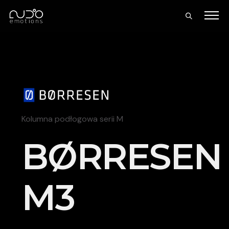
Kolumna podłogowa serii M
BØRRESEN
M3