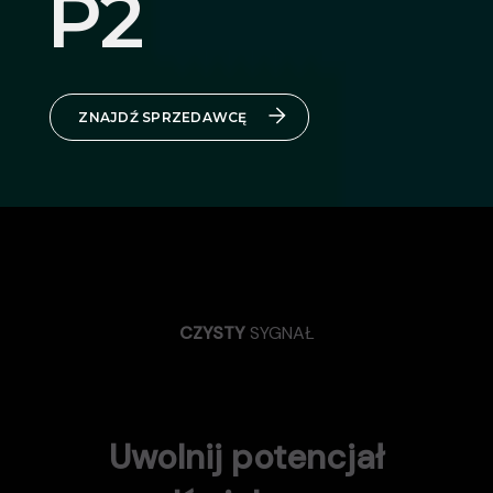
P2
ZNAJDŹ SPRZEDAWCĘ
CZYSTY
SYGNAŁ
Uwolnij potencjał