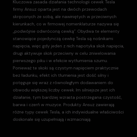
Kluczowa zasada działania technologii cewek Tesla
firmy Ansuz oparta jest na dwóch przewodach
skręconych ze sobą, ale nawiniętych w przeciwnych
kierunkach, co w firmowej nomenklaturze nazywa się
„podwójnie odwróconą cewką”. Obydwa te elementy
stanowiące pojedynczą cewkę Tesla są nośnikami
napięcia, więc gdy jeden z nich napotyka skok napięcia,
drugi aktywuje skok przeciwny w celu zniwelowania
pierwszego piku i w efekcie wytłumienia szumu.
Ponieważ te skoki są czystym napięciem praktycznie
bez ładunku, efekt ich tłumienia jest dość silny i
potęguje się wraz z równoległym dodawaniem do
obwodu większej liczby cewek. Im silniejsze jest ich
działanie, tym bardziej wzrasta postrzegana czystość,
barwa i czerń w muzyce. Produkty Ansuz zawierają
różne typy cewek Tesla, a ich indywidualne właściwości
doskonale się uzupełniają i wzmacniają.