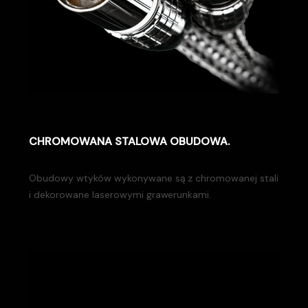
CHROMOWANA STALOWA OBUDOWA.
Obudowy wtyków wykonywane są z chromowanej stali
i dekorowane laserowymi grawerunkami.