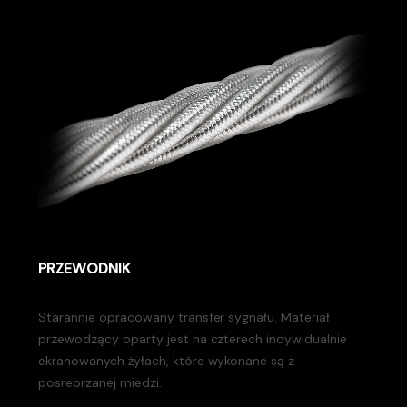
PRZEWODNIK
Starannie opracowany transfer sygnału. Materiał
przewodzący oparty jest na czterech indywidualnie
ekranowanych żyłach, które wykonane są z
posrebrzanej miedzi.