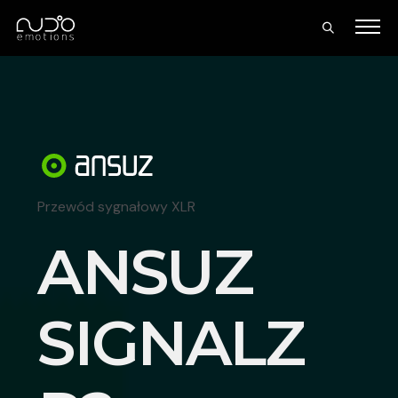
Przewód sygnałowy XLR
ANSUZ
SIGNALZ