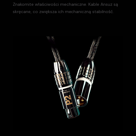
Znakomite właściwości mechaniczne. Kable Ansuz są
skręcane, co zwiększa ich mechaniczną stabilność.