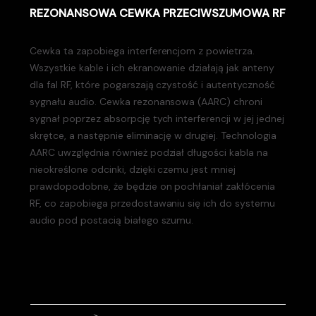
REZONANSOWA CEWKA PRZECIWSZUMOWA RF
Cewka ta zapobiega interferencjom z powietrza.
Wszystkie kable i ich ekranowanie działają jak anteny
dla fal RF, które pogarszają czystość i autentyczność
sygnału audio. Cewka rezonansowa (AARC) chroni
sygnał poprzez absorpcję tych interferencji w jej jednej
skrętce, a następnie eliminację w drugiej. Technologia
AARC uwzględnia również podział długości kabla na
nieokreślone odcinki, dzięki czemu jest mniej
prawdopodobne, że będzie on pochłaniał zakłócenia
RF, co zapobiega przedostawaniu się ich do systemu
audio pod postacią białego szumu.