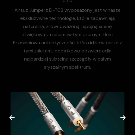
* * *
Ansuz Jumperz D-TC2 wyposażony jest w nasze
ekskluzywne technologie, które zapewniają
naturalną, zrównoważoną i spójną scenę
dźwiękową z niesamowitym czarnym tłem.
Brzmieniowa autentyczność, która idzie w parze z
tymi zaletami, dodatkowo odzwierciedla
najbardziej subtelne szczegóły w całym
słyszalnym spektrum.