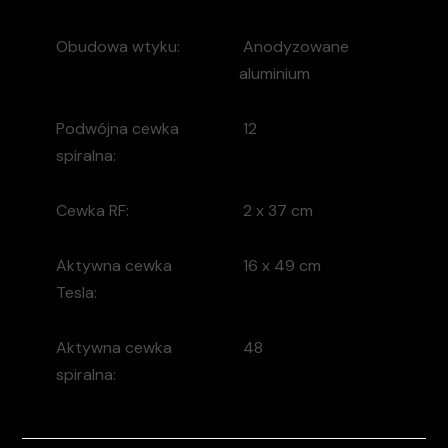
Obudowa wtyku:
Anodyzowane
aluminium
Podwójna cewka
12
spiralna:
Cewka RF:
2 x 37 cm
Aktywna cewka
16 x 49 cm
Tesla:
Aktywna cewka
48
spiralna: