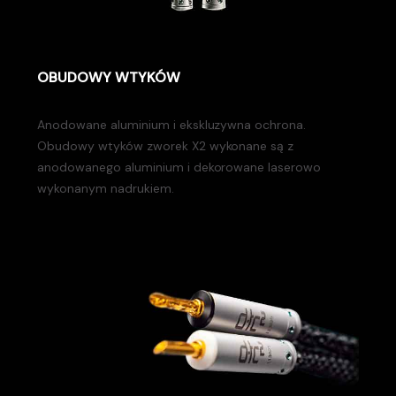
OBUDOWY WTYKÓW
Anodowane aluminium i ekskluzywna ochrona.
Obudowy wtyków zworek X2 wykonane są z
anodowanego aluminium i dekorowane laserowo
wykonanym nadrukiem.