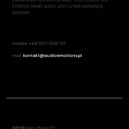
KTÓRYCH ŚWIAT AUDIO JEST CZYMŚ NAPRAWDĘ
WAŻNYM.
mobile: +48 507 009 131
mail:
kontakt@audioemotions.pl
GDZIE
NAS ZNALEŹĆ