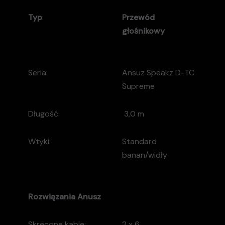
Typ
:
Przewód
głośnikowy
Seria:
Ansuz Speakz D-TC
Supreme
Długość:
3,0 m
Wtyki:
Standard
banan/widły
Rozwiązania
Anusz
Skręcone kable:
2 x 6