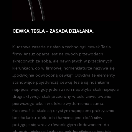
CEWKA TESLA - ZASADA DZIAŁANIA.
Kluczowa zasada działania technologii cewek Tesla
firmy Ansuz oparta jest na dwóch przewodach
skręconych ze sobą, ale nawiniętych w przeciwnych
kierunkach, co w firmowej nomenklaturze nazywa się
„podwójnie odwróconą cewką”. Obydwa te elementy
stanowiące pojedynczą cewkę Tesla są nośnikami
napięcia, więc gdy jeden z nich napotyka skok napięcia,
drugi aktywuje skok przeciwny w celu zniwelowania
pierwszego piku i w efekcie wytłumienia szumu.
Ponieważ te skoki są czystym napięciem praktycznie
bez ładunku, efekt ich tłumienia jest dość silny i
potęguje się wraz z równoległym dodawaniem do
obwodu większej liczby cewek. Im silniejsze jest ich