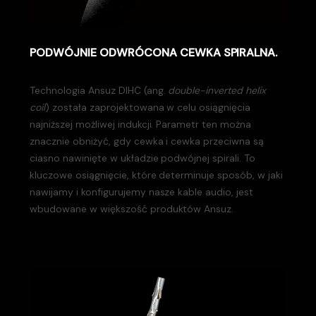
PODWÓJNIE ODWRÓCONA CEWKA SPIRALNA.
Technologia Ansuz DIHC (ang.
double-inverted helix
coil
) została zaprojektowana w celu osiągnięcia
najniższej możliwej indukcji. Parametr ten można
znacznie obniżyć, gdy cewka i cewka przeciwna są
ciasno nawinięte w układzie podwójnej spirali. To
kluczowe osiągnięcie, które determinuje sposób, w jaki
nawijamy i konfigurujemy nasze kable audio, jest
wbudowane w większość produktów Ansuz.