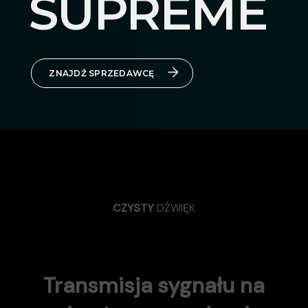
SUPREME
ZNAJDŹ SPRZEDAWCĘ
CZYSTY
DŹWIĘK
Transmisja sygnału na