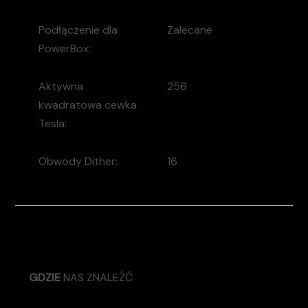
Podłączenie dla
Zalecane
PowerBox:
Aktywna
256
kwadratowa cewka
Tesla:
Obwody Dither:
16
GDZIE
NAS ZNALEŹĆ